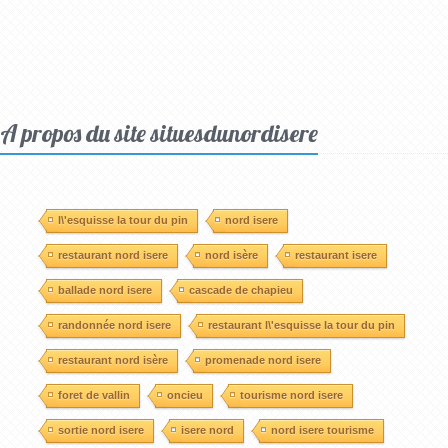
A propos du site situesdunordisere
l\'esquisse la tour du pin
nord isere
restaurant nord isere
nord isère
restaurant isere
ballade nord isere
cascade de chapieu
randonnée nord isere
restaurant l\'esquisse la tour du pin
restaurant nord isère
promenade nord isere
foret de vallin
oncieu
tourisme nord isere
sortie nord isere
isere nord
nord isere tourisme