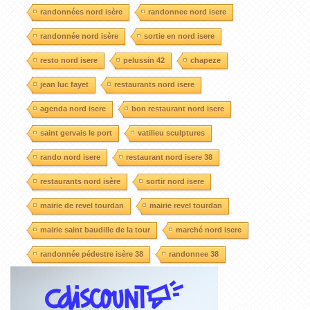
randonnées nord isère
randonnee nord isere
randonnée nord isère
sortie en nord isere
resto nord isere
pelussin 42
chapeze
jean luc fayet
restaurants nord isere
agenda nord isere
bon restaurant nord isere
saint gervais le port
vatilieu sculptures
rando nord isere
restaurant nord isere 38
restaurants nord isère
sortir nord isere
mairie de revel tourdan
mairie revel tourdan
mairie saint baudille de la tour
marché nord isere
randonnée pédestre isère 38
randonnee 38