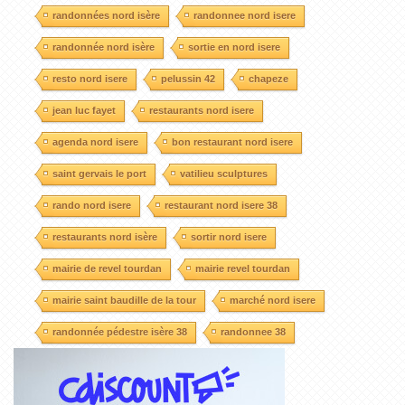
randonnées nord isère
randonnee nord isere
randonnée nord isère
sortie en nord isere
resto nord isere
pelussin 42
chapeze
jean luc fayet
restaurants nord isere
agenda nord isere
bon restaurant nord isere
saint gervais le port
vatilieu sculptures
rando nord isere
restaurant nord isere 38
restaurants nord isère
sortir nord isere
mairie de revel tourdan
mairie revel tourdan
mairie saint baudille de la tour
marché nord isere
randonnée pédestre isère 38
randonnee 38