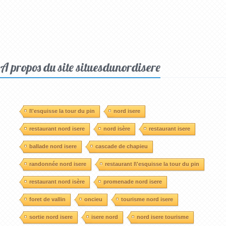
A propos du site situesdunordisere
l\'esquisse la tour du pin
nord isere
restaurant nord isere
nord isère
restaurant isere
ballade nord isere
cascade de chapieu
randonnée nord isere
restaurant l\'esquisse la tour du pin
restaurant nord isère
promenade nord isere
foret de vallin
oncieu
tourisme nord isere
sortie nord isere
isere nord
nord isere tourisme