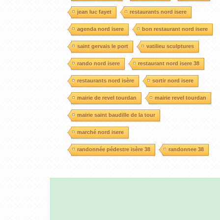
jean luc fayet
restaurants nord isere
agenda nord isere
bon restaurant nord isere
saint gervais le port
vatilieu sculptures
rando nord isere
restaurant nord isere 38
restaurants nord isère
sortir nord isere
mairie de revel tourdan
mairie revel tourdan
mairie saint baudille de la tour
marché nord isere
randonnée pédestre isère 38
randonnee 38