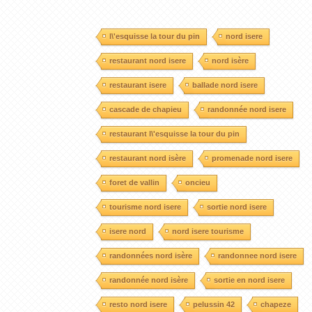
l\'esquisse la tour du pin
nord isere
restaurant nord isere
nord isère
restaurant isere
ballade nord isere
cascade de chapieu
randonnée nord isere
restaurant l\'esquisse la tour du pin
restaurant nord isère
promenade nord isere
foret de vallin
oncieu
tourisme nord isere
sortie nord isere
isere nord
nord isere tourisme
randonnées nord isère
randonnee nord isere
randonnée nord isère
sortie en nord isere
resto nord isere
pelussin 42
chapeze