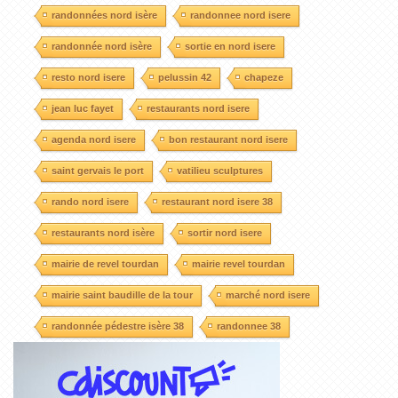
randonnées nord isère
randonnee nord isere
randonnée nord isère
sortie en nord isere
resto nord isere
pelussin 42
chapeze
jean luc fayet
restaurants nord isere
agenda nord isere
bon restaurant nord isere
saint gervais le port
vatilieu sculptures
rando nord isere
restaurant nord isere 38
restaurants nord isère
sortir nord isere
mairie de revel tourdan
mairie revel tourdan
mairie saint baudille de la tour
marché nord isere
randonnée pédestre isère 38
randonnee 38