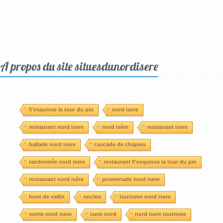
A propos du site situesdunordisere
l\'esquisse la tour du pin
nord isere
restaurant nord isere
nord isère
restaurant isere
ballade nord isere
cascade de chapieu
randonnée nord isere
restaurant l\'esquisse la tour du pin
restaurant nord isère
promenade nord isere
foret de vallin
oncieu
tourisme nord isere
sortie nord isere
isere nord
nord isere tourisme