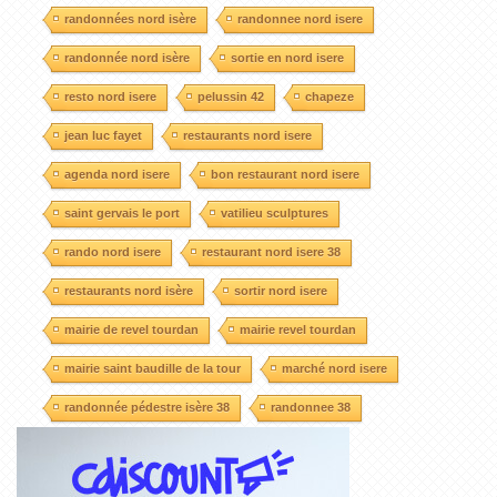
randonnées nord isère
randonnee nord isere
randonnée nord isère
sortie en nord isere
resto nord isere
pelussin 42
chapeze
jean luc fayet
restaurants nord isere
agenda nord isere
bon restaurant nord isere
saint gervais le port
vatilieu sculptures
rando nord isere
restaurant nord isere 38
restaurants nord isère
sortir nord isere
mairie de revel tourdan
mairie revel tourdan
mairie saint baudille de la tour
marché nord isere
randonnée pédestre isère 38
randonnee 38