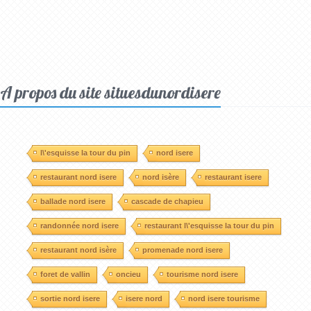
A propos du site situesdunordisere
l\'esquisse la tour du pin
nord isere
restaurant nord isere
nord isère
restaurant isere
ballade nord isere
cascade de chapieu
randonnée nord isere
restaurant l\'esquisse la tour du pin
restaurant nord isère
promenade nord isere
foret de vallin
oncieu
tourisme nord isere
sortie nord isere
isere nord
nord isere tourisme