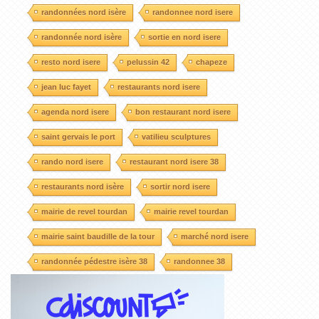
randonnées nord isère
randonnee nord isere
randonnée nord isère
sortie en nord isere
resto nord isere
pelussin 42
chapeze
jean luc fayet
restaurants nord isere
agenda nord isere
bon restaurant nord isere
saint gervais le port
vatilieu sculptures
rando nord isere
restaurant nord isere 38
restaurants nord isère
sortir nord isere
mairie de revel tourdan
mairie revel tourdan
mairie saint baudille de la tour
marché nord isere
randonnée pédestre isère 38
randonnee 38