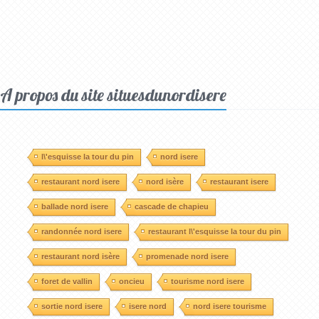
A propos du site situesdunordisere
l\'esquisse la tour du pin
nord isere
restaurant nord isere
nord isère
restaurant isere
ballade nord isere
cascade de chapieu
randonnée nord isere
restaurant l\'esquisse la tour du pin
restaurant nord isère
promenade nord isere
foret de vallin
oncieu
tourisme nord isere
sortie nord isere
isere nord
nord isere tourisme