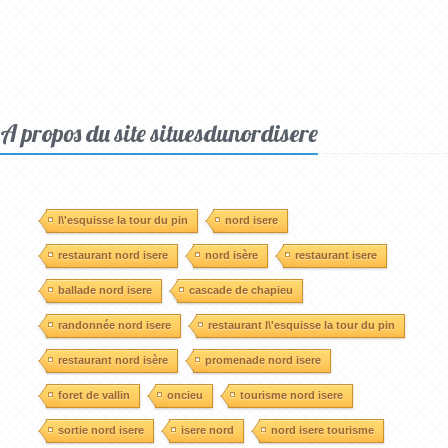
A propos du site situesdunordisere
l\'esquisse la tour du pin
nord isere
restaurant nord isere
nord isère
restaurant isere
ballade nord isere
cascade de chapieu
randonnée nord isere
restaurant l\'esquisse la tour du pin
restaurant nord isère
promenade nord isere
foret de vallin
oncieu
tourisme nord isere
sortie nord isere
isere nord
nord isere tourisme