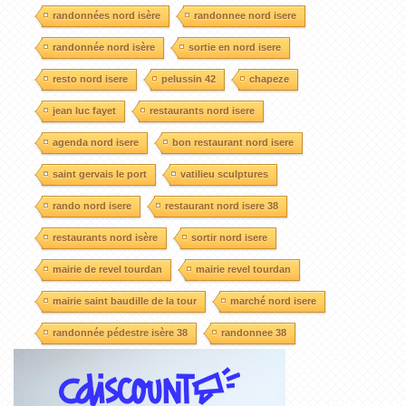
randonnées nord isère
randonnee nord isere
randonnée nord isère
sortie en nord isere
resto nord isere
pelussin 42
chapeze
jean luc fayet
restaurants nord isere
agenda nord isere
bon restaurant nord isere
saint gervais le port
vatilieu sculptures
rando nord isere
restaurant nord isere 38
restaurants nord isère
sortir nord isere
mairie de revel tourdan
mairie revel tourdan
mairie saint baudille de la tour
marché nord isere
randonnée pédestre isère 38
randonnee 38