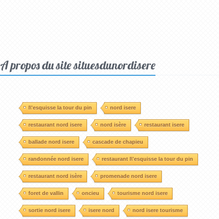
A propos du site situesdunordisere
l\'esquisse la tour du pin
nord isere
restaurant nord isere
nord isère
restaurant isere
ballade nord isere
cascade de chapieu
randonnée nord isere
restaurant l\'esquisse la tour du pin
restaurant nord isère
promenade nord isere
foret de vallin
oncieu
tourisme nord isere
sortie nord isere
isere nord
nord isere tourisme