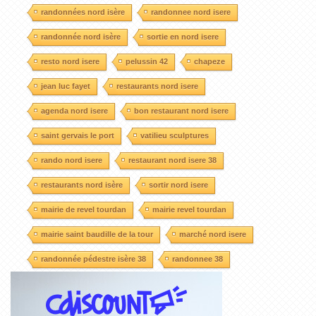
randonnées nord isère
randonnee nord isere
randonnée nord isère
sortie en nord isere
resto nord isere
pelussin 42
chapeze
jean luc fayet
restaurants nord isere
agenda nord isere
bon restaurant nord isere
saint gervais le port
vatilieu sculptures
rando nord isere
restaurant nord isere 38
restaurants nord isère
sortir nord isere
mairie de revel tourdan
mairie revel tourdan
mairie saint baudille de la tour
marché nord isere
randonnée pédestre isère 38
randonnee 38