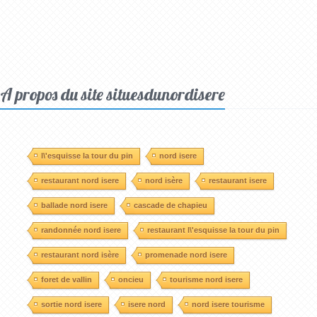
A propos du site situesdunordisere
l\'esquisse la tour du pin
nord isere
restaurant nord isere
nord isère
restaurant isere
ballade nord isere
cascade de chapieu
randonnée nord isere
restaurant l\'esquisse la tour du pin
restaurant nord isère
promenade nord isere
foret de vallin
oncieu
tourisme nord isere
sortie nord isere
isere nord
nord isere tourisme