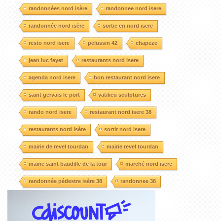
randonnées nord isère
randonnee nord isere
randonnée nord isère
sortie en nord isere
resto nord isere
pelussin 42
chapeze
jean luc fayet
restaurants nord isere
agenda nord isere
bon restaurant nord isere
saint gervais le port
vatilieu sculptures
rando nord isere
restaurant nord isere 38
restaurants nord isère
sortir nord isere
mairie de revel tourdan
mairie revel tourdan
mairie saint baudille de la tour
marché nord isere
randonnée pédestre isère 38
randonnee 38