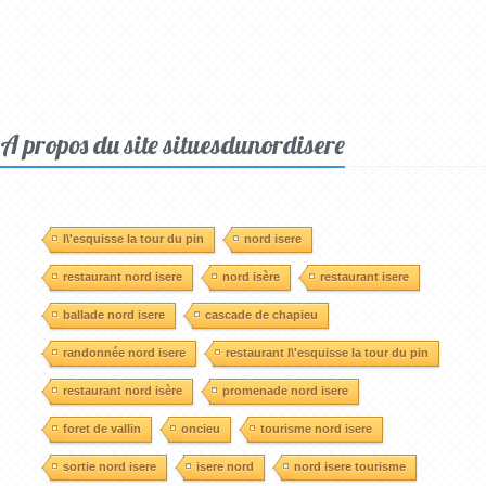
A propos du site situesdunordisere
l\'esquisse la tour du pin
nord isere
restaurant nord isere
nord isère
restaurant isere
ballade nord isere
cascade de chapieu
randonnée nord isere
restaurant l\'esquisse la tour du pin
restaurant nord isère
promenade nord isere
foret de vallin
oncieu
tourisme nord isere
sortie nord isere
isere nord
nord isere tourisme