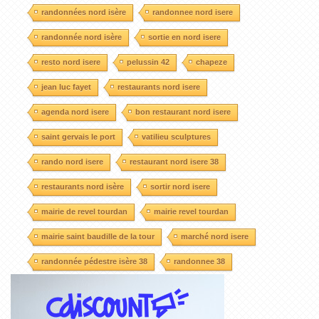
randonnées nord isère
randonnee nord isere
randonnée nord isère
sortie en nord isere
resto nord isere
pelussin 42
chapeze
jean luc fayet
restaurants nord isere
agenda nord isere
bon restaurant nord isere
saint gervais le port
vatilieu sculptures
rando nord isere
restaurant nord isere 38
restaurants nord isère
sortir nord isere
mairie de revel tourdan
mairie revel tourdan
mairie saint baudille de la tour
marché nord isere
randonnée pédestre isère 38
randonnee 38