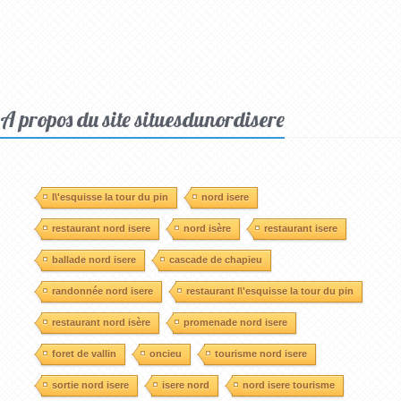
A propos du site situesdunordisere
l\'esquisse la tour du pin
nord isere
restaurant nord isere
nord isère
restaurant isere
ballade nord isere
cascade de chapieu
randonnée nord isere
restaurant l\'esquisse la tour du pin
restaurant nord isère
promenade nord isere
foret de vallin
oncieu
tourisme nord isere
sortie nord isere
isere nord
nord isere tourisme