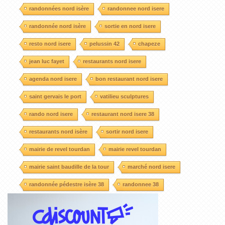
randonnées nord isère
randonnee nord isere
randonnée nord isère
sortie en nord isere
resto nord isere
pelussin 42
chapeze
jean luc fayet
restaurants nord isere
agenda nord isere
bon restaurant nord isere
saint gervais le port
vatilieu sculptures
rando nord isere
restaurant nord isere 38
restaurants nord isère
sortir nord isere
mairie de revel tourdan
mairie revel tourdan
mairie saint baudille de la tour
marché nord isere
randonnée pédestre isère 38
randonnee 38