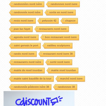
randonnées nord isère
randonnee nord isere
randonnée nord isère
sortie en nord isere
resto nord isere
pelussin 42
chapeze
jean luc fayet
restaurants nord isere
agenda nord isere
bon restaurant nord isere
saint gervais le port
vatilieu sculptures
rando nord isere
restaurant nord isere 38
restaurants nord isère
sortir nord isere
mairie de revel tourdan
mairie revel tourdan
mairie saint baudille de la tour
marché nord isere
randonnée pédestre isère 38
randonnee 38