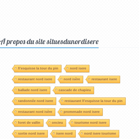
A propos du site situesdunordisere
l\'esquisse la tour du pin
nord isere
restaurant nord isere
nord isère
restaurant isere
ballade nord isere
cascade de chapieu
randonnée nord isere
restaurant l\'esquisse la tour du pin
restaurant nord isère
promenade nord isere
foret de vallin
oncieu
tourisme nord isere
sortie nord isere
isere nord
nord isere tourisme